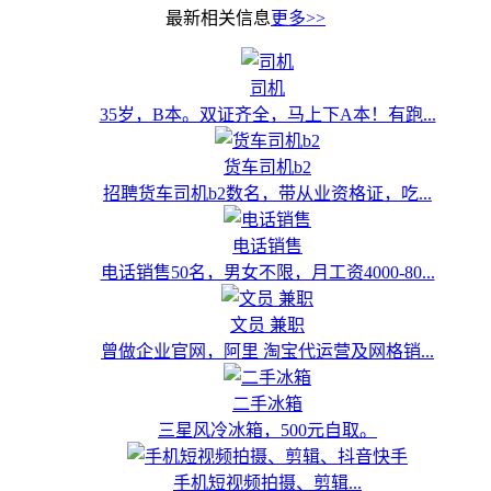
最新相关信息
更多>>
司机
35岁，B本。双证齐全，马上下A本！有跑...
货车司机b2
招聘货车司机b2数名，带从业资格证，吃...
电话销售
电话销售50名，男女不限，月工资4000-80...
文员 兼职
曾做企业官网，阿里 淘宝代运营及网格销...
二手冰箱
三星风冷冰箱，500元自取。
手机短视频拍摄、剪辑...