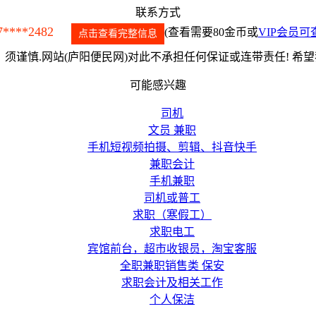
联系方式
7****2482
(查看需要80金币或
VIP会员可
点击查看完整信息
须谨慎.网站(庐阳便民网)对此不承担任何保证或连带责任! 希
可能感兴趣
司机
文员 兼职
手机短视频拍摄、剪辑、抖音快手
兼职会计
手机兼职
司机或普工
求职（寒假工）
求职电工
宾馆前台，超市收银员，淘宝客服
全职兼职销售类 保安
求职会计及相关工作
个人保洁