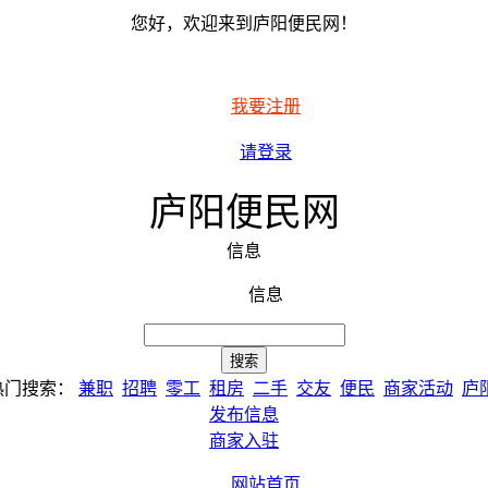
您好，欢迎来到庐阳便民网！
我要注册
请登录
庐阳便民网
信息
信息
热门搜索：
兼职
招聘
零工
租房
二手
交友
便民
商家活动
庐
发布信息
商家入驻
网站首页