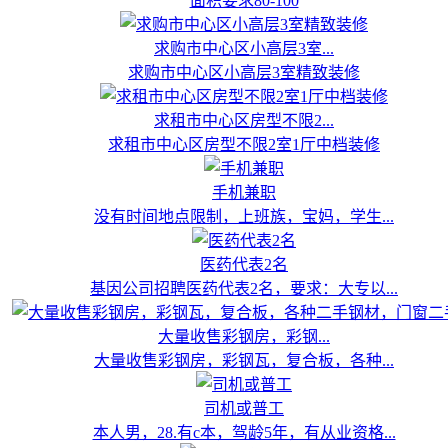
面积要求80-100
求购市中心区小高层3室...
求购市中心区小高层3室精致装修
求租市中心区房型不限2...
求租市中心区房型不限2室1厅中档装修
手机兼职
没有时间地点限制，上班族，宝妈，学生...
医药代表2名
基因公司招聘医药代表2名，要求：大专以...
大量收售彩钢房，彩钢...
大量收售彩钢房，彩钢瓦，复合板，各种...
司机或普工
本人男，28.有c本，驾龄5年，有从业资格...