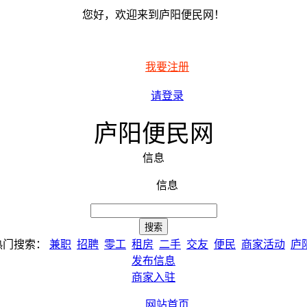
您好，欢迎来到庐阳便民网！
我要注册
请登录
庐阳便民网
信息
信息
热门搜索：
兼职
招聘
零工
租房
二手
交友
便民
商家活动
庐
发布信息
商家入驻
网站首页