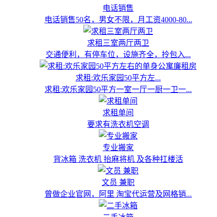
电话销售
电话销售50名，男女不限，月工资4000-80...
求租三室两厅两卫
交通便利，有停车位，设施齐全，拎包入...
求租:欢乐家园50平方左...
求租:欢乐家园50平方一室一厅一厨一卫一...
求租单间
要求有洗衣机空调
专业搬家
背冰箱 洗衣机 抬麻将机 及各种扛楼活
文员 兼职
曾做企业官网，阿里 淘宝代运营及网格销...