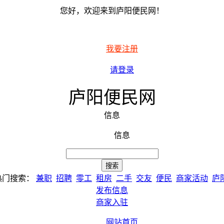
您好，欢迎来到庐阳便民网！
我要注册
请登录
庐阳便民网
信息
信息
热门搜索：
兼职
招聘
零工
租房
二手
交友
便民
商家活动
庐
发布信息
商家入驻
网站首页