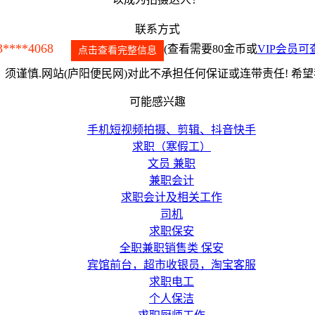
联系方式
3****4068
(查看需要80金币或
VIP会员可
点击查看完整信息
须谨慎.网站(庐阳便民网)对此不承担任何保证或连带责任! 希
可能感兴趣
手机短视频拍摄、剪辑、抖音快手
求职（寒假工）
文员 兼职
兼职会计
求职会计及相关工作
司机
求职保安
全职兼职销售类 保安
宾馆前台，超市收银员，淘宝客服
求职电工
个人保洁